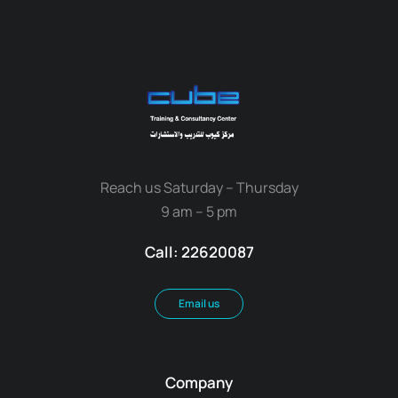
Reach us Saturday – Thursday
9 am – 5 pm
Call: 22620087
Email us
Company