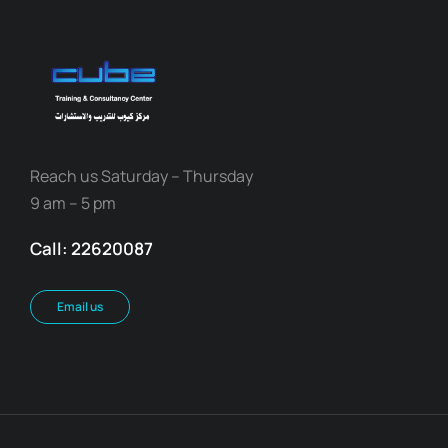
Reach us Saturday – Thursday
9 am – 5 pm
Call: 22620087
Email us